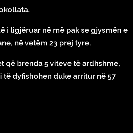
okollata.
ë i ligjëruar në më pak se gjysmën e
ne, në vetëm 23 prej tyre.
et që brenda 5 viteve të ardhshme,
ti të dyfishohen duke arritur në 57