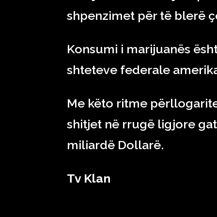
shpenzimet për të blerë ç
Konsumi i marijuanës ësht
shteteve federale amerika
Me këto ritme përllogarit
shitjet në rrugë ligjore ga
miliardë Dollarë.
Tv Klan