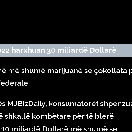
RAJONI & BOTA
TEKNOLOGJIA
SHOWBIZ
SPORT
022 harxhuan 30 miliardë Dollarë
ë më shumë marijuanë se çokollata 
federale.
stës MJBizDaily, konsumatorët shpenzu
në shkallë kombëtare për të blerë
r 10 miliardë Dollarë më shumë se