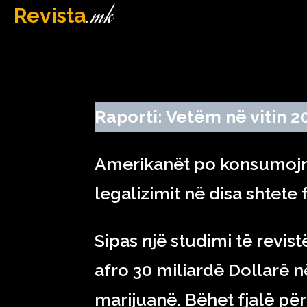
.mk
Revista
MAQEDONI
April 22, 2023
Raporti: Vetëm në vitin 2
Amerikanët po konsumojn
legalizimit në disa shtete 
Sipas një studimi të revi
afro 30 miliardë Dollarë 
marijuanë. Bëhet fjalë pë