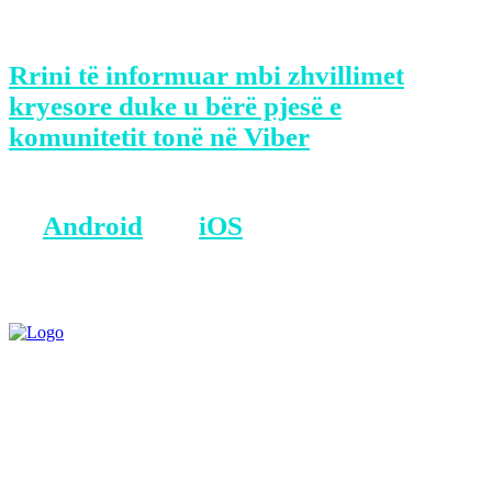
që kjo të ndalet”, shtoi ajo.
Rrini të informuar mbi zhvillimet
kryesore duke u bërë pjesë e
komunitetit tonë në Viber
BONUS: Merreni aplikacionin tonë
në
Android
dhe
iOS