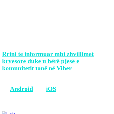
moment të rëndësishëm për
demokracinë. Vota juaj është mjeti më i
fuqishëm për të vendosur për të
ardhmen e komunës suaj dhe për t’i
mbajtur përgjegjës zyrtarët e
zgjedhur”, është shprehur Osmani.
Rrini të informuar mbi zhvillimet
kryesore duke u bërë pjesë e
komunitetit tonë në Viber
BONUS: Merreni aplikacionin tonë
në
Android
dhe
iOS