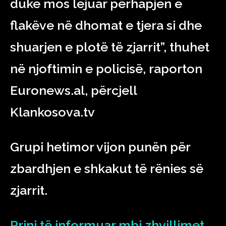
duke mos lejuar përhapjen e
flakëve në dhomat e tjera si dhe
shuarjen e plotë të zjarrit”, thuhet
në njoftimin e policisë, raporton
Euronews.al, përcjell
Klankosova.tv
Grupi hetimor vijon punën për
zbardhjen e shkakut të rënies së
zjarrit.
Rrini të informuar mbi zhvillimet