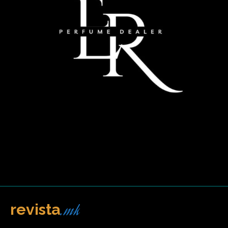
.mk
revista