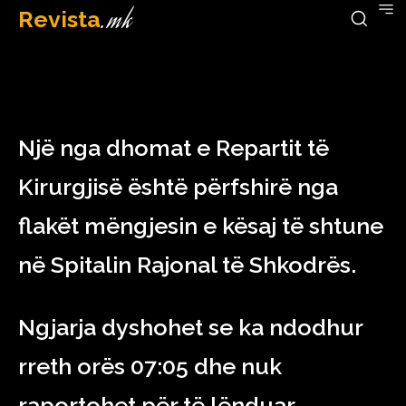
Revista
.mk
April 22, 2023
Një nga dhomat e Repartit të
Kirurgjisë është përfshirë nga
flakët mëngjesin e kësaj të shtune
në Spitalin Rajonal të Shkodrës.
Ngjarja dyshohet se ka ndodhur
rreth orës 07:05 dhe nuk
raportohet për të lënduar.