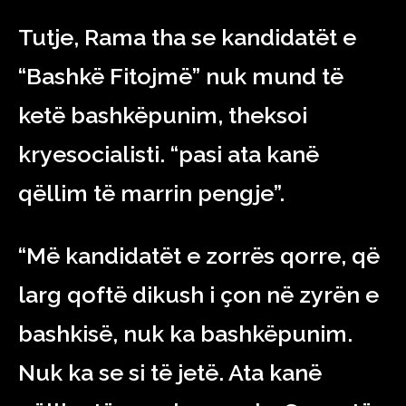
Tutje, Rama tha se kandidatët e
“Bashkë Fitojmë” nuk mund të
ketë bashkëpunim, theksoi
kryesocialisti. “pasi ata kanë
qëllim të marrin pengje”.
“Më kandidatët e zorrës qorre, që
larg qoftë dikush i çon në zyrën e
bashkisë, nuk ka bashkëpunim.
Nuk ka se si të jetë. Ata kanë