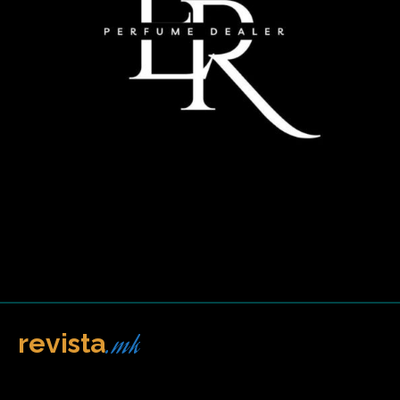
.mk
revista