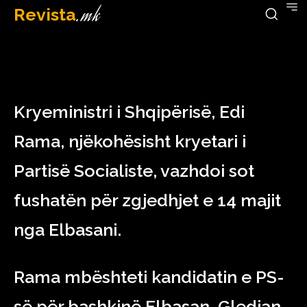
Revista
.mk
April 23, 2023
Kryeministri i Shqipërisë, Edi
Rama, njëkohësisht kryetari i
Partisë Socialiste, vazhdoi sot
fushatën për zgjedhjet e 14 majit
nga Elbasani.
Rama mbështeti kandidatin e PS-
së për bashkinë Elbasan, Gledian