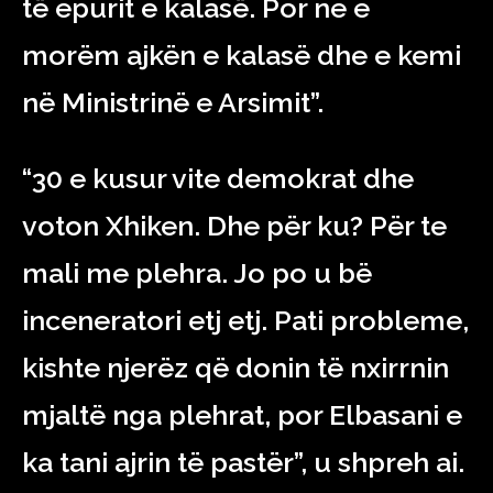
të epurit e kalasë. Por ne e
morëm ajkën e kalasë dhe e kemi
në Ministrinë e Arsimit”.
“30 e kusur vite demokrat dhe
voton Xhiken. Dhe për ku? Për te
mali me plehra. Jo po u bë
inceneratori etj etj. Pati probleme,
kishte njerëz që donin të nxirrnin
mjaltë nga plehrat, por Elbasani e
ka tani ajrin të pastër”, u shpreh ai.