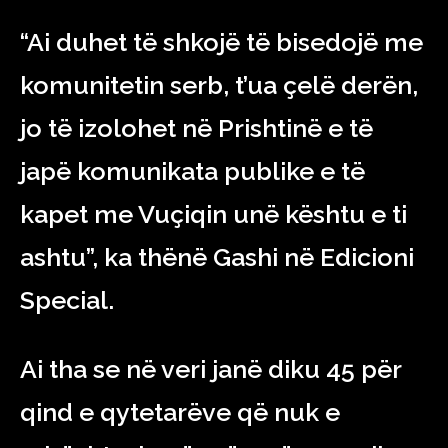
“Ai duhet të shkojë të bisedojë me
komunitetin serb, t’ua çelë derën,
jo të izolohet në Prishtinë e të
japë komunikata publike e të
kapet me Vuçiqin unë kështu e ti
ashtu”, ka thënë Gashi në Edicioni
Special.
Ai tha se në veri janë diku 45 për
qind e qytetarëve që nuk e