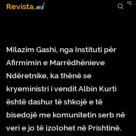
Revista
.mk
April 24, 2023
Milazim Gashi, nga Instituti për
Afirmimin e Marrëdhënieve
Ndëretnike, ka thënë se
kryeministri i vendit Albin Kurti
është dashur të shkojë e të
bisedojë me komunitetin serb në
veri e jo të izolohet në Prishtinë.