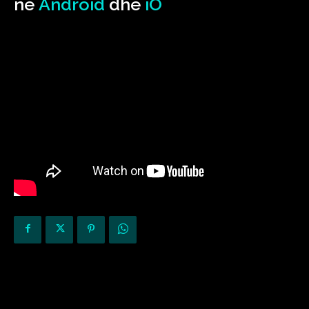
në
Android
dhe
iO