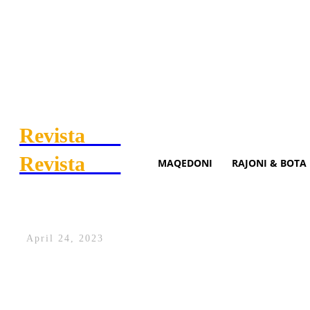
Revista
.mk
Revista
.mk
MAQEDONI
RAJONI & BOTA
Përfundoi jashtë skemave të G
April 24, 2023
Në ndeshjet e fundit në Premier League,
vendosur të aplikojë një modul me tre mb