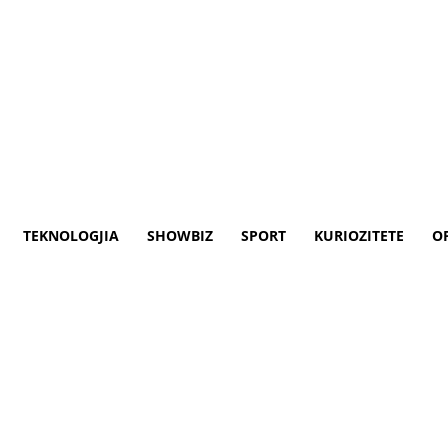
TEKNOLOGJIA
SHOWBIZ
SPORT
KURIOZITETE
O
uardiolës, Milan pas lojtarit
 por edhe në Champions League trajneri i
rojtës në fushë.