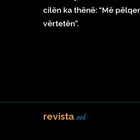
cilën ka thënë: “Më pëlqen
vërtetën”.
.mk
revista