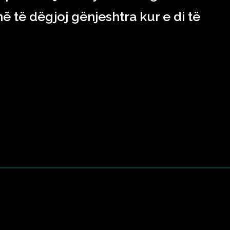
ë të dëgjoj gënjeshtra kur e di të