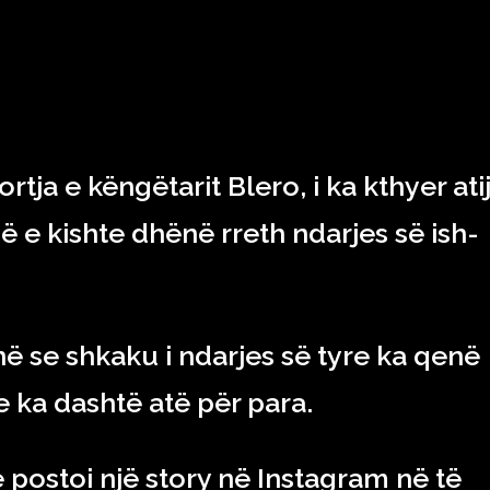
RAJONI & BOTA
TEKNOLOGJIA
SHOWBIZ
SPORT
tja e këngëtarit Blero, i ka kthyer ati
ë e kishte dhënë rreth ndarjes së ish-
në se shkaku i ndarjes së tyre ka qenë
e ka dashtë atë për para.
e postoi një story në Instagram në të