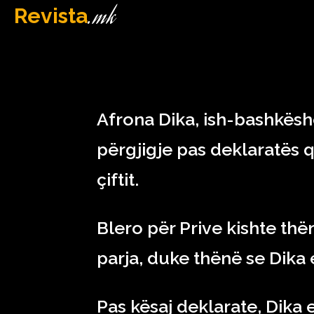
.mk
Revista
MAQEDONI
April 25, 2023
Afrona Dika, ish-bashkëshor
përgjigje pas deklaratës q
çiftit.
Blero për Prive kishte thë
parja, duke thënë se Dika 
Pas kësaj deklarate, Dika 