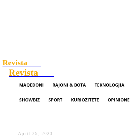
Revista
.mk
Revista
.mk
MAQEDONI
RAJONI & BOTA
TEKNOLOGJIA
SHOWBIZ
SPORT
KURIOZITETE
OPINIONE
Gjendet pa shenja jete një perso
te Bulevardi i Ri në Tiranë
April 25, 2023