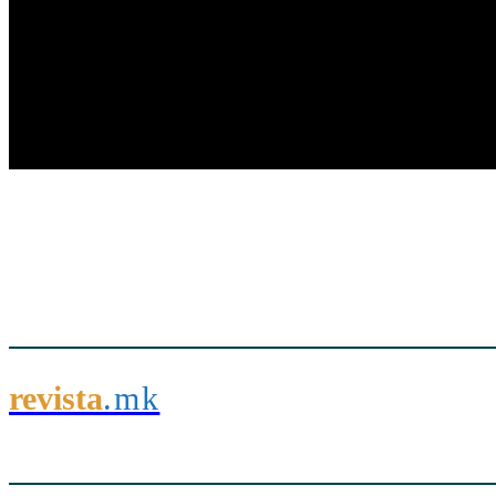
revista
.mk