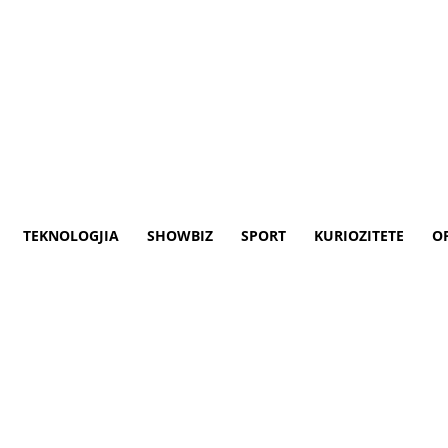
TEKNOLOGJIA
SHOWBIZ
SPORT
KURIOZITETE
O
ptar në Hamburg
ra të së martes në Hamburg.