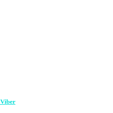
i nga të dyshuarit e kishte shkrepur
di”, përcjell Klankosova.tv
yteti/
Klankosova.tv
 Viber