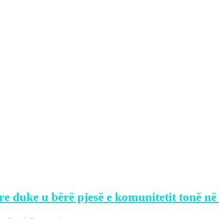
perbahn.
enda në lokal dhe ishin duke diskutuar.
s debati kishte eskaluar dhe njëri nga tër
ke marrë plagë të rrezikshme për jetën.
endi i ngjarjes me një veturë të tipit “Au
ë lidhje me klanet e drogës brenda këtij q
re duke u bërë pjesë e komunitetit tonë në