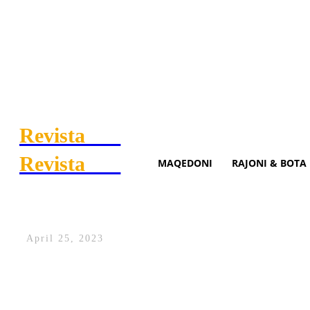
Revista
.mk
Revista
.mk
MAQEDONI
RAJONI & BOTA
Plagoset një 31-vjeçar shqi
April 25, 2023
Një shqiptar është plagosur në orët e pa