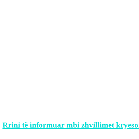
Ngjarja ndodhi në një qebaptore në Ree
Një grup prej tre personash ishin ulur br
Siç raportojnë mediat gjermane, papritma
armën.
31-vjeçari shqiptari u qëllua në bark, du
Ai u dërgua në spitalin “St George”.
Të dyshuarit u larguan me shpejtësi nga v
Sipas mediave gjermane rasti mund të ket
Rrini të informuar mbi zhvillimet kryeso