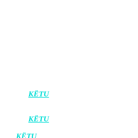
ndërmarrësi kriminale e korruptive”,
tha Tahiri, transmeton Klankosova.tv.
Kujtojmë se në mbledhjen e mbajtur
sot, Bordi i Drejtorëve të KEK-ut mori
vendim për pezullimin e Nagip
Krasniqit nga detyra e kryeshefit, dhe
në pozitën e ushtruesit të detyrës së
zëvendëskryeshefit u emërua Përparim
Kabashi.
Klikoni
KËTU
për t’u bërë pjesë e kanalit
zyrtar të Klan Kosovës në Viber.
Klikoni
KËTU
për ta shkarkuar
aplikacionin e Klan Kosovës në Android,
dhe
KËTU
për iOS.