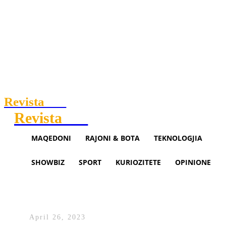
Revista
.mk
Revista
.mk
MAQEDONI
RAJONI & BOTA
TEKNOLOGJIA
SHOWBIZ
SPORT
KURIOZITETE
OPINIONE
Bota në prag të një lufte të re –
Klan Macedonia
April 26, 2023