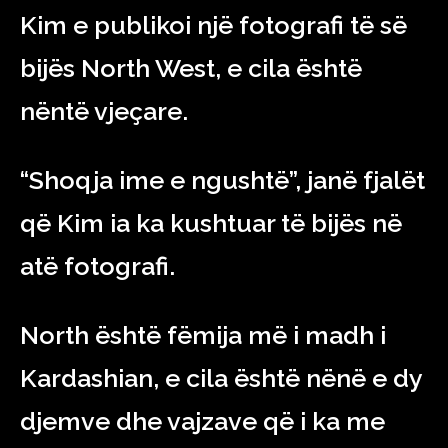
Kim e publikoi një fotografi të së
bijës North West, e cila është
nëntë vjeçare.
“Shoqja ime e ngushtë”, janë fjalët
që Kim ia ka kushtuar të bijës në
atë fotografi.
North është fëmija më i madh i
Kardashian, e cila është nënë e dy
djemve dhe vajzave që i ka me