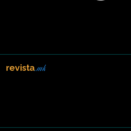
.mk
revista