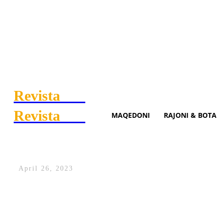
Revista
.mk
Revista
.mk
MAQEDONI
RAJONI & BOTA
Tensione në mbledhjen e OKB
April 26, 2023
MINISTRI I JASHTEM RUS FAJESOI