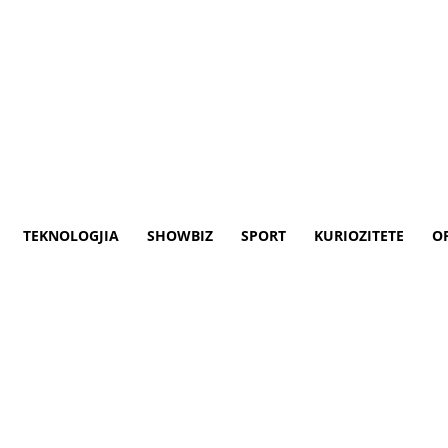
TEKNOLOGJIA
SHOWBIZ
SPORT
KURIOZITETE
O
 të drejtuar nga Rusia – Kl
 PERENDIMIN DHE SHBA PER NJE K