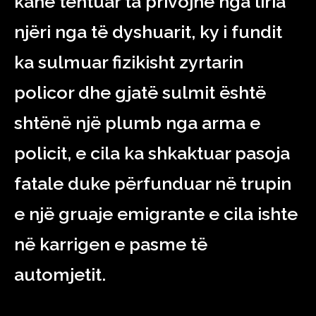
kanë tentuar ta privojnë nga liria
njëri nga të dyshuarit, ky i fundit
ka sulmuar fizikisht zyrtarin
policor dhe gjatë sulmit është
shtënë një plumb nga arma e
policit, e cila ka shkaktuar pasoja
fatale duke përfunduar në trupin
e një gruaje emigrante e cila ishte
në karrigen e pasme të
automjetit.