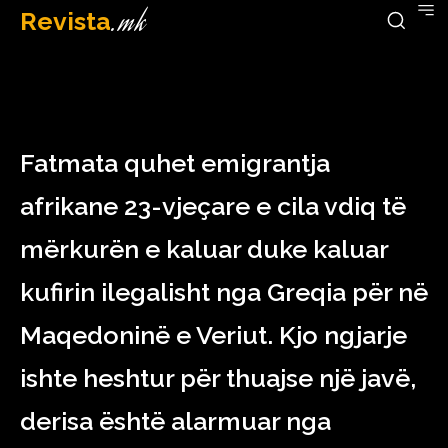
Revista
.mk
April 26, 2023
Fatmata quhet emigrantja
afrikane 23-vjeçare e cila vdiq të
mërkurën e kaluar duke kaluar
kufirin ilegalisht nga Greqia për në
Maqedoninë e Veriut. Kjo ngjarje
ishte heshtur për thuajse një javë,
derisa është alarmuar nga