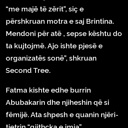
“me majë të zërit”, siç e
përshkruan motra e saj Brintina.
Mendoni për atë , sepse kështu do
ta kujtojmë. Ajo ishte pjesë e
organizatës sonë”, shkruan
Second Tree.
Fatma kishte edhe burrin
Abubakarin dhe njiheshin që si
fëmijë. Ata shpesh e quanin njëri-
tjetrin “gjithçka e imja”.