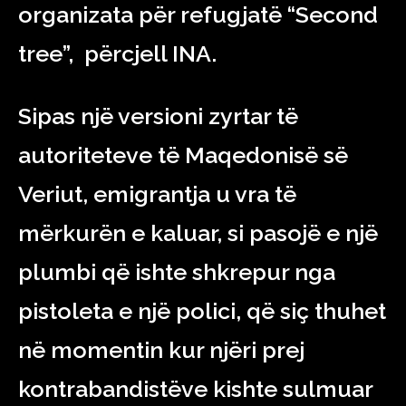
organizata për refugjatë “Second
tree”, përcjell INA.
Sipas një versioni zyrtar të
autoriteteve të Maqedonisë së
Veriut, emigrantja u vra të
mërkurën e kaluar, si pasojë e një
plumbi që ishte shkrepur nga
pistoleta e një polici, që siç thuhet
në momentin kur njëri prej
kontrabandistëve kishte sulmuar