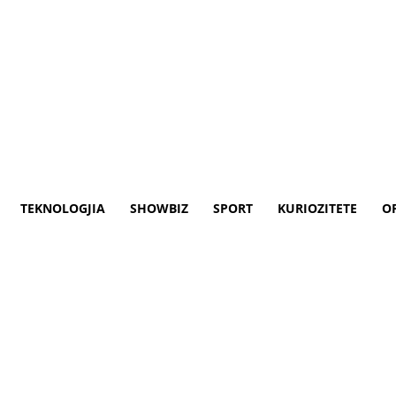
TEKNOLOGJIA
SHOWBIZ
SPORT
KURIOZITETE
O
livalente në Spitaline e Ri Q
ërë të ditur se është hapur urgjenca e re 