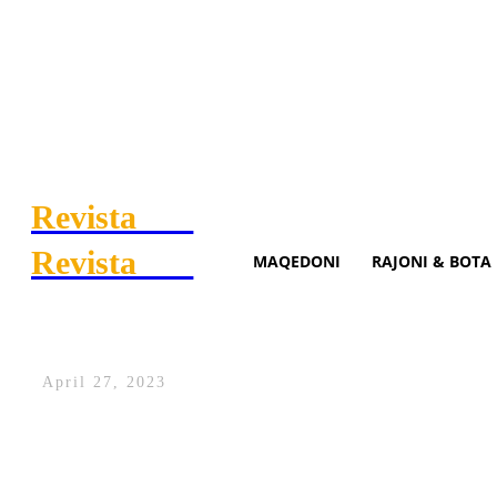
Revista
.mk
Revista
.mk
MAQEDONI
RAJONI & BOTA
Rama: Hapet urgjenca e re po
April 27, 2023
Kryeministri i Shqipërisë, Edi Rama, ka b
Tiranë.