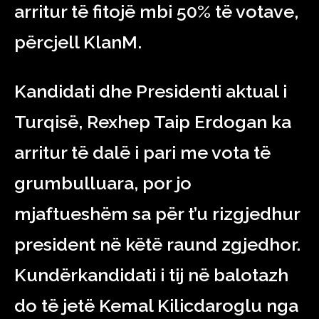
arritur të fitojë mbi 50% të votave,
përcjell KlanM.
Kandidati dhe Presidenti aktual i
Turqisë, Rexhep Taip Erdogan ka
arritur të dalë i pari me vota të
grumbulluara, por jo
mjaftueshëm sa për t’u rizgjedhur
president në këtë raund zgjedhor.
Kundërkandidati i tij në balotazh
do të jetë Kemal Kilicdaroglu nga