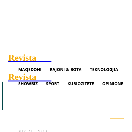
Revista
.mk
MAQEDONI
RAJONI & BOTA
TEKNOLOGJIA
Revista
.mk
SHOWBIZ
SPORT
KURIOZITETE
OPINIONE
Maqedoni
Rajoni & Bota
Teknologjia
Ademi: Besa dhe Alternativa
Showbiz
Sport
Opinione
janë aktorë, Ali Ahmeti është
faktor!
Search
July 21, 2023