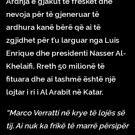
Ardhja e gjakut të freskët dhe
nevoja për të gjeneruar të
ardhura kanë bërë që ai të
zgjidhet për t’u larguar nga Luis
Enrique dhe presidenti Nasser Al-
Khelaifi. Rreth 50 milionë të
fituara dhe ai tashmë është një
lojtar i ri i Al Arabit në Katar.
“Marco Verratti në krye të lojës së
tij. Ai nuk ka frikë të marrë përsipër