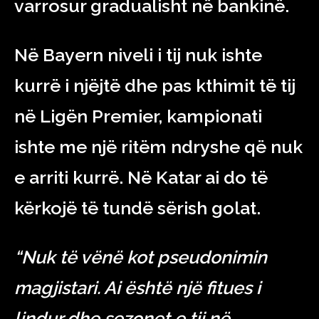
varrosur gradualisht në bankinë.
Në Bayern niveli i tij nuk ishte
kurrë i njëjtë dhe pas kthimit të tij
në Ligën Premier, kampionati
ishte me një ritëm ndryshe që nuk
e arriti kurrë. Në Katar ai do të
kërkojë të tundë sërish golat.
“Nuk të vënë kot pseudonimin
magjistari. Ai është një fitues i
lindur dhe sezonet e tij në