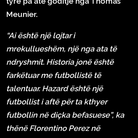
tyre pa atë goditje nga Thomas
Meunier.
“Ai është një lojtar i
mrekullueshëm, një nga ata të
ndryshmit. Historia jonë është
farkëtuar me futbollistë të
talentuar. Hazard është një
futbollist i aftë për ta kthyer
futbollin në diçka befasuese”, ka
thënë
Florentino Perez në