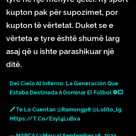
kupton pak për supozimet, por
kupton të vërtetat. Duket se e
vërteta e tyre është shumë larg
asaj që u ishte parashikuar një
ditë.
Del Cielo Al Infierno: La Generación Que
Estaba Destinada A Dominar El Fútbol ⚽💥
🖊 Te Lo Cuentan
@ramongp8
@lolito_lg
Https://t.co/Esyl4LuBxa
— MARCA (@marca)
September 16, 2023