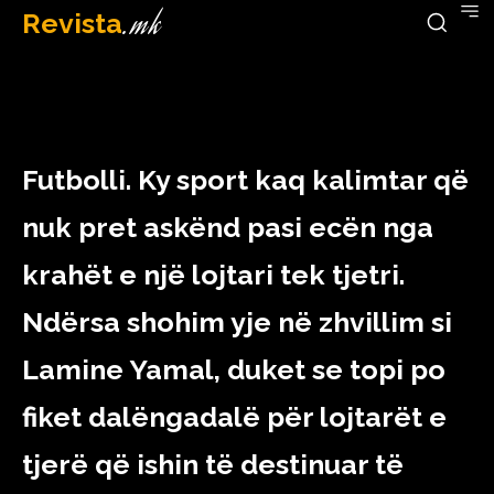
Revista
.mk
September 16, 2023
Futbolli. Ky sport kaq kalimtar që
nuk pret askënd pasi ecën nga
krahët e një lojtari tek tjetri.
Ndërsa shohim yje në zhvillim si
Lamine Yamal, duket se topi po
fiket dalëngadalë për lojtarët e
tjerë që ishin të destinuar të