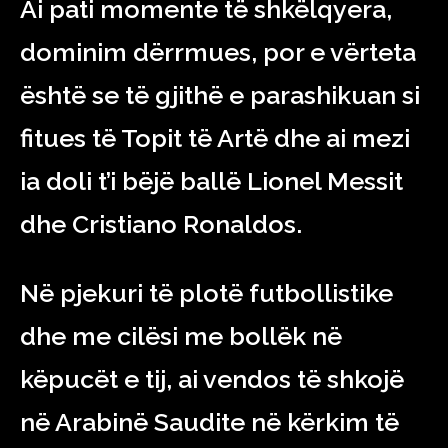
Ai pati momente të shkëlqyera,
dominim dërrmues, por e vërteta
është se të gjithë e parashikuan si
fitues të Topit të Artë dhe ai mezi
ia doli t’i bëjë ballë Lionel Messit
dhe Cristiano Ronaldos.
Në pjekuri të plotë futbollistike
dhe me cilësi me bollëk në
këpucët e tij, ai vendos të shkojë
në Arabinë Saudite në kërkim të