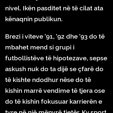
nivel. Ikën pasditet në të cilat ata
kënaqnin publikun.
Brezi i viteve ’91, ’92 dhe ’93 do të
mbahet mend si grupi i
futbollistëve të hipotezave, sepse
askush nuk do ta dijë se çfarë do
të kishte ndodhur nëse do të
kishin marrë vendime të tjera ose
do të kishin fokusuar karrierën e
tyre në një mënyrë tjetër. Ky sport