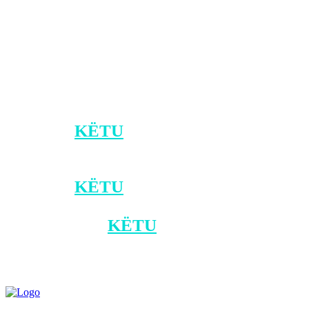
postoi një citim të fshehtë në Instagram.
“Ndonjëherë duhet të jesh djalë më i
madh … edhe nëse je grua!”
*Klikoni
KËTU
për t´u bërë pjesë e
kanalit zyrtar të Klan Kosovës në Viber.
*Klikoni
KËTU
për ta shkarkuar
aplikacionin e Klan Kosovës në
Android, dhe
KËTU
për iOS.