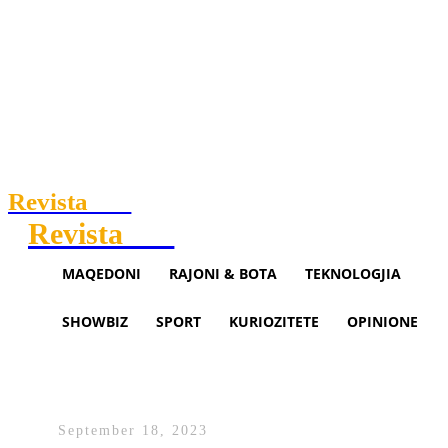
Revista
.mk
Revista
.mk
MAQEDONI
RAJONI & BOTA
TEKNOLOGJIA
SHOWBIZ
SPORT
KURIOZITETE
OPINIONE
Drake ia përdori foton, Halle
Berry thotë se nuk i dha leje
September 18, 2023