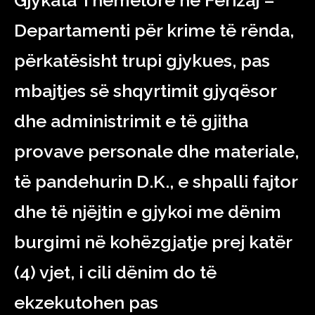
Gjykata Themelore në Ferizaj –
Departamenti për krime të rënda,
përkatësisht trupi gjykues, pas
mbajtjes së shqyrtimit gjyqësor
dhe administrimit e të gjitha
provave personale dhe materiale,
të pandehurin D.K., e shpalli fajtor
dhe të njëjtin e gjykoi me dënim
burgimi në kohëzgjatje prej katër
(4) vjet, i cili dënim do të
ekzekutohen pas