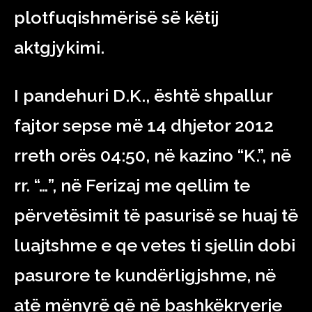
plotfuqishmërisë së këtij
aktgjykimi.
I pandehuri D.K., është shpallur
fajtor sepse më 14 dhjetor 2012
rreth orës 04:50, në kazino “K.”, në
rr. “…”, në Ferizaj me qellim te
përvetësimit të pasurisë se huaj të
luajtshme e qe vetes ti sjellin dobi
pasurore te kundërligjshme, në
atë mënyrë që në bashkëkryerje