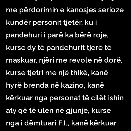
me përdorimin e kanosjes serioze
kundër personit tjetër, ku i
pandehuri i parë ka bërë roje,
kurse dy të pandehurit tjerë të
maskuar, njëri me revole në dorë,
kurse tjetri me një thikë, kanë
hyrë brenda në kazino, kanë
kërkuar nga personat të cilët ishin
aty që të ulen në gjunjë, kurse
nga i dëmtuari F.I., kanë kërkuar