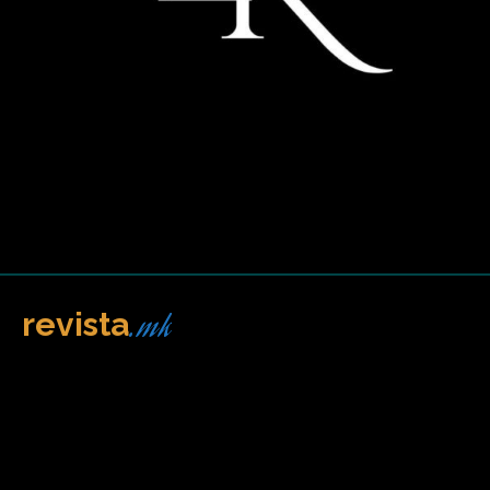
.mk
revista