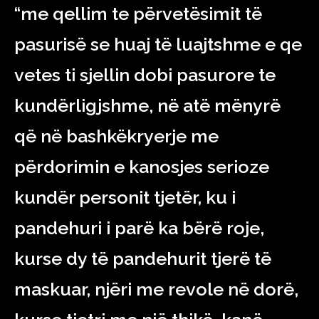
“me qellim te përvetësimit të
pasurisë se huaj të luajtshme e qe
vetes ti sjellin dobi pasurore te
kundërligjshme, në atë mënyrë
që në bashkëkryerje me
përdorimin e kanosjes serioze
kundër personit tjetër, ku i
pandehuri i parë ka bërë roje,
kurse dy të pandehurit tjerë të
maskuar, njëri me revole në dorë,