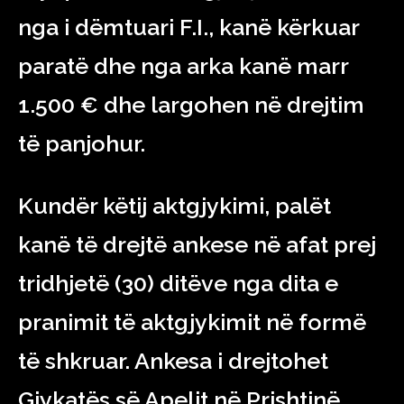
nga i dëmtuari F.I., kanë kërkuar
paratë dhe nga arka kanë marr
1.500 € dhe largohen në drejtim
të panjohur.
Kundër këtij aktgjykimi, palët
kanë të drejtë ankese në afat prej
tridhjetë (30) ditëve nga dita e
pranimit të aktgjykimit në formë
të shkruar. Ankesa i drejtohet
Gjykatës së Apelit në Prishtinë,