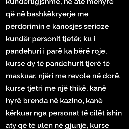
kundërligjshme, në atë mënyrë
që në bashkëkryerje me
përdorimin e kanosjes serioze
kundër personit tjetër, ku i
pandehuri i parë ka bërë roje,
kurse dy të pandehurit tjerë të
maskuar, njëri me revole në dorë,
kurse tjetri me një thikë, kanë
hyrë brenda në kazino, kanë
kërkuar nga personat të cilët ishin
aty që të ulen në gjunjë, kurse