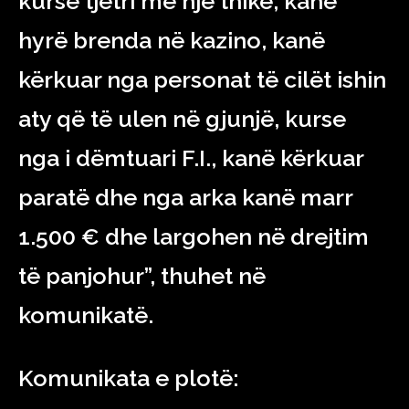
kurse tjetri me një thikë, kanë
hyrë brenda në kazino, kanë
kërkuar nga personat të cilët ishin
aty që të ulen në gjunjë, kurse
nga i dëmtuari F.I., kanë kërkuar
paratë dhe nga arka kanë marr
1.500 € dhe largohen në drejtim
të panjohur”, thuhet në
komunikatë.
Komunikata e plotë: