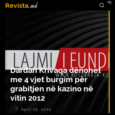
Revista
.mk
Dardan Krivaqa dënohet
me 4 vjet burgim për
grabitjen në kazino në
vitin 2012
April 29, 2024