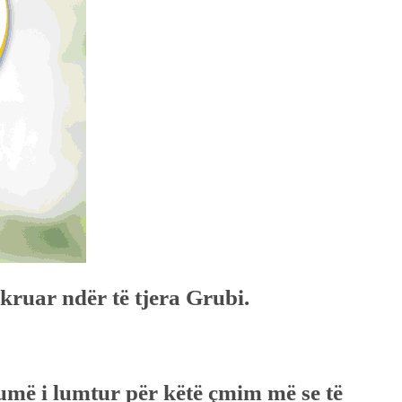
kruar ndër të tjera Grubi.
umë i lumtur për këtë çmim më se të