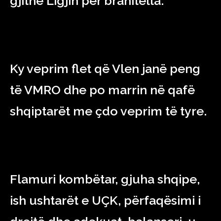
gjithë Ligjin për branitella.
Ky veprim flet që Vlen janë peng
të VMRO dhe po marrin në qafë
shqiptarët me çdo veprim të tyre.
Flamuri kombëtar, gjuha shqipe,
ish ushtarët e UÇK, përfaqësimi i