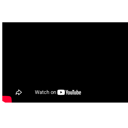
qenë vetëm 3 vjet e gjysmë dhe tani i ka
18 vjet”, ka thënë Xuxi.
Prej atij momenti, këngëtari gjithashtu
deklaroi se ekspertët i sugjeruan të