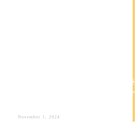
Rrëfimi prekës i Xuxit për vajzë
e tij, e cila fitoi dëgjimin për her
të parë me aparaturë
November 1, 2024
Këngëtari dhe njëherësh gazetari, Naim