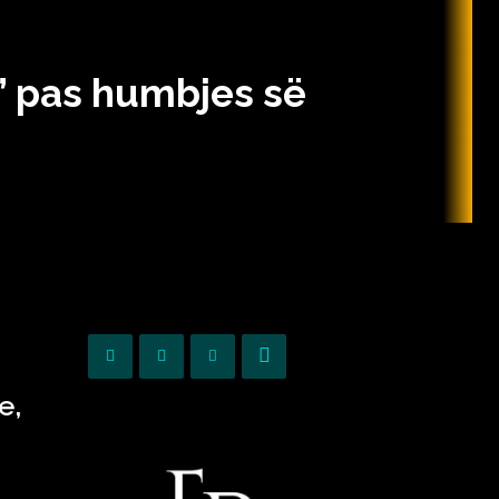
t” pas humbjes së
e,