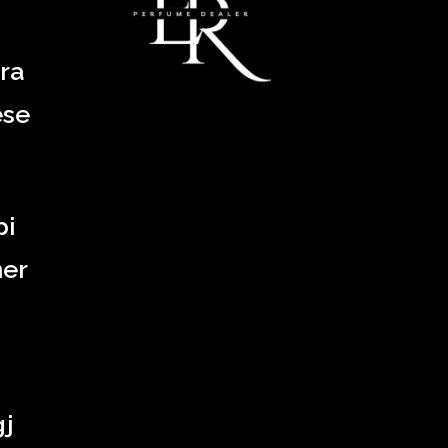
ra
ëse
pi
ner
gj