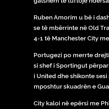
gatshëm të luftojë ndërsa 
Ruben Amorim u bë i dash
se të mbërrinte në Old Tr
4-1 të Manchester City me
Portugezi po merrte drejti
si shef i Sportingut përpara
i United dhe shikonte sesi 
mposhtur skuadrën e Guar
City kaloi në epërsi me Ph