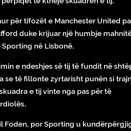
përpiqet të kthejë skuadrën e tij.
ur për tifozët e Manchester United pa
afford duke krijuar një humbje mahnit
 Sporting në Lisbonë.
min e ndeshjes së tij të fundit në shtë
 se të fillonte zyrtarisht punën si traj
skuadra e tij vinte nga pas për të
diolës.
il Foden, por Sporting u kundërpërgji