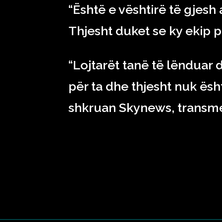
“Është e vështirë të gjes
Thjesht duket se ky ekip p
“Lojtarët tanë të lënduar
për ta dhe thjesht nuk ësht
shkruan Skynews, transme