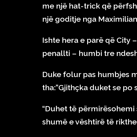
me një hat-trick që përfsh
një goditje nga Maximilian
Ishte hera e parë që City 
penallti – humbi tre ndesh
Duke folur pas humbjes më 
tha:”Gjithçka duket se po
“Duhet të përmirësohemi 
shumë e vështirë të rikth