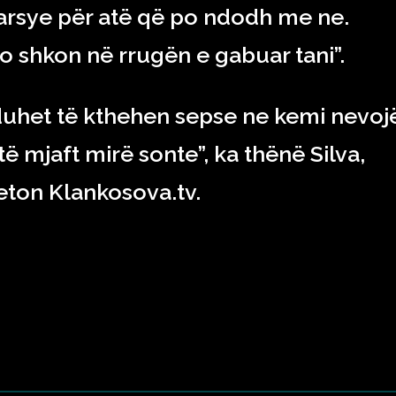
h arsye për atë që po ndodh me ne.
o shkon në rrugën e gabuar tani”.
 duhet të kthehen sepse ne kemi nevoj
ë mjaft mirë sonte”, ka thënë Silva,
ton Klankosova.tv.