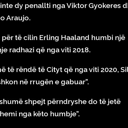
inte dy penallti nga Viktor Gyokeres 
o Araujo.
– për të cilin Erling Haaland humbi një
je radhazi që nga viti 2018.
të rëndë të Cityt që nga viti 2020, Si
 shkon në rrugën e gabuar”.
shumë shpejt përndryshe do të jetë
ehemi nga këto humbje”.