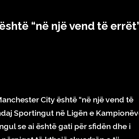
y është “në një vend të errë
Manchester City është “në një vend të
ndaj Sportingut në Ligën e Kampionëv
ul se ai është gati për sfidën dhe i