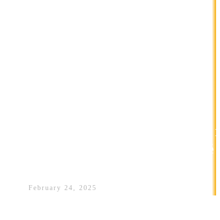
Egli tha se nuk e njeh, Xheneta i
përgjigjet: Më njeh shumë mirë
dhe e di se…
February 24, 2025
Xheneta Fetahu është duke bërë bujë