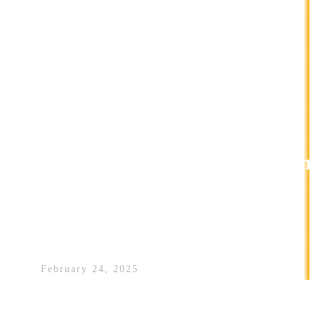
Sadat Sulejmani konfirmon se n
ministrinë e kulturës nuk
përfillet gjuha shqipe dhe se ai
nuk pyetet
February 24, 2025
Zëvendësmistri i Kulturës, Sadat